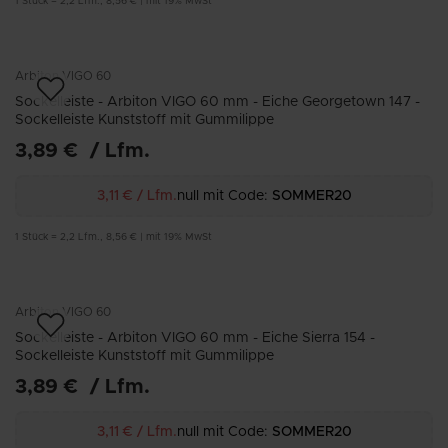
1
Stück
=
2,2
Lfm.
,
8,56 €
|
mit 19% MwSt
Arbiton
VIGO 60
Sockelleiste - Arbiton VIGO 60 mm - Eiche Georgetown 147 -
Sockelleiste Kunststoff mit Gummilippe
3,89 €
/
Lfm.
3,11 €
/
Lfm.
null mit Code:
SOMMER20
1
Stück
=
2,2
Lfm.
,
8,56 €
|
mit 19% MwSt
Arbiton
VIGO 60
Sockelleiste - Arbiton VIGO 60 mm - Eiche Sierra 154 -
Sockelleiste Kunststoff mit Gummilippe
3,89 €
/
Lfm.
3,11 €
/
Lfm.
null mit Code:
SOMMER20