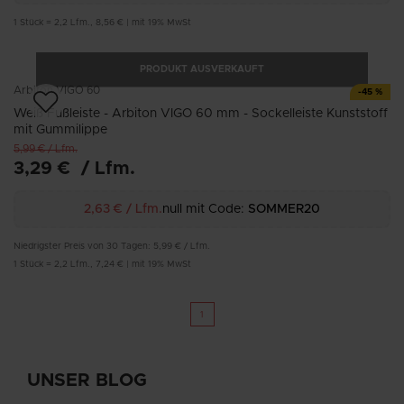
1
Stück
=
2,2
Lfm.
,
8,56 €
|
mit 19% MwSt
PRODUKT AUSVERKAUFT
Arbiton
VIGO 60
-
45
%
Weiß Fußleiste - Arbiton VIGO 60 mm - Sockelleiste Kunststoff
mit Gummilippe
5,99 €
/
Lfm.
3,29 €
/
Lfm.
2,63 €
/
Lfm.
null mit Code:
SOMMER20
Niedrigster Preis von 30 Tagen:
5,99 €
/
Lfm.
1
Stück
=
2,2
Lfm.
,
7,24 €
|
mit 19% MwSt
1
UNSER BLOG