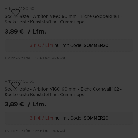
Arbiton
VIGO 60
Sockelleiste - Arbiton VIGO 60 mm - Eiche Goldberg 161 -
Sockelleiste Kunststoff mit Gummilippe
3,89 €
/
Lfm.
3,11 €
/
Lfm.
null mit Code:
SOMMER20
1
Stück
=
2,2
Lfm.
,
8,56 €
|
mit 19% MwSt
Arbiton
VIGO 60
Sockelleiste - Arbiton VIGO 60 mm - Eiche Cornwall 162 -
Sockelleiste Kunststoff mit Gummilippe
3,89 €
/
Lfm.
3,11 €
/
Lfm.
null mit Code:
SOMMER20
1
Stück
=
2,2
Lfm.
,
8,56 €
|
mit 19% MwSt