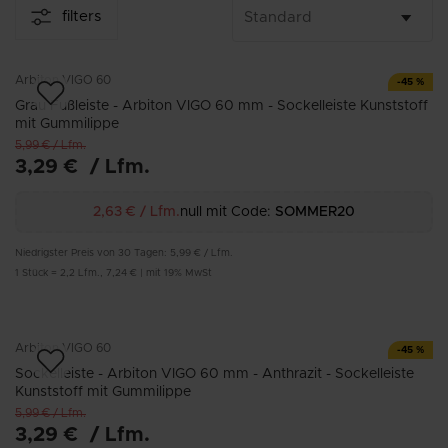
Entscheiden Sie sich für eine Lösung, die Funktionalität mit
filters
Ästhetik verbindet, und genießen Sie eine perfekte
Raumgestaltung.
Arbiton
VIGO 60
-
45
%
Grau Fußleiste - Arbiton VIGO 60 mm - Sockelleiste Kunststoff
mit Gummilippe
5,99 €
/
Lfm.
3,29 €
/
Lfm.
2,63 €
/
Lfm.
null mit Code:
SOMMER20
Niedrigster Preis von 30 Tagen:
5,99 €
/
Lfm.
1
Stück
=
2,2
Lfm.
,
7,24 €
|
mit 19% MwSt
Arbiton
VIGO 60
-
45
%
Sockelleiste - Arbiton VIGO 60 mm - Anthrazit - Sockelleiste
Kunststoff mit Gummilippe
5,99 €
/
Lfm.
3,29 €
/
Lfm.