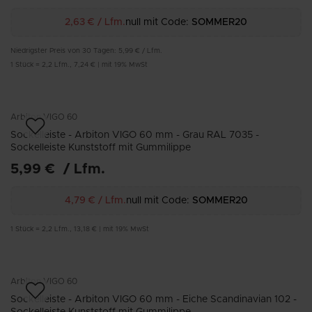
2,63 €
/
Lfm.
null mit Code:
SOMMER20
Niedrigster Preis von 30 Tagen:
5,99 €
/
Lfm.
1
Stück
=
2,2
Lfm.
,
7,24 €
|
mit 19% MwSt
Arbiton
VIGO 60
Sockelleiste - Arbiton VIGO 60 mm - Grau RAL 7035 -
Sockelleiste Kunststoff mit Gummilippe
5,99 €
/
Lfm.
4,79 €
/
Lfm.
null mit Code:
SOMMER20
1
Stück
=
2,2
Lfm.
,
13,18 €
|
mit 19% MwSt
Arbiton
VIGO 60
Sockelleiste - Arbiton VIGO 60 mm - Eiche Scandinavian 102 -
Sockelleiste Kunststoff mit Gummilippe