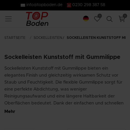
info@topboden.de
0230 298 387 58
0
0
STARTSEITE
SOCKELLEISTEN
SOCKELLEISTEN KUNSTSTOFF MIT 
Sockelleisten Kunststoff mit Gummilippe
Sockelleisten Kunststoff mit Gummilippe bieten ein
elegantes Finish und gleichzeitig wirksamen Schutz vor
Staub und Feuchtigkeit. Die flexible Gummilippe sorgt für
eine perfekte Abdichtung, was weniger
Reinigungsaufwand und eine längere Haltbarkeit der
Oberflächen bedeutet. Dank der einfachen und schnellen
Montage sparen Sie Zeit, während robuste Materialien
Mehr
garantieren, dass Sockelleisten Kunststoff mit Gummilippe
über viele Jahre hinweg ihr schönes Aussehen behalten.