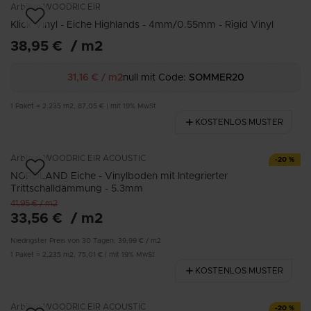
Arbiton
WOODRIC EIR
Klick Vinyl - Eiche Highlands - 4mm/0.55mm - Rigid Vinyl
38,95 €
/
m2
31,16 €
/
m2
null mit Code:
SOMMER20
1
Paket
=
2,235
m2
,
87,05 €
|
mit 19% MwSt
KOSTENLOS MUSTER
Arbiton
WOODRIC EIR ACOUSTIC
-
20
%
NORDLAND Eiche - Vinylboden mit Integrierter
Trittschalldämmung - 5.3mm
41,95 €
/
m2
33,56 €
/
m2
Niedrigster Preis von 30 Tagen:
39,99 €
/
m2
1
Paket
=
2,235
m2
,
75,01 €
|
mit 19% MwSt
KOSTENLOS MUSTER
Arbiton
WOODRIC EIR ACOUSTIC
-
20
%