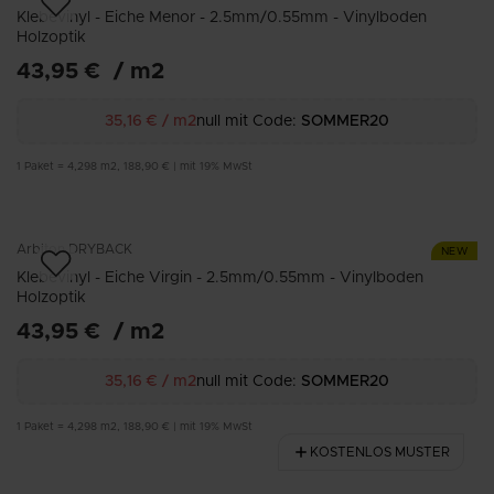
Klebevinyl - Eiche Menor - 2.5mm/0.55mm - Vinylboden
Holzoptik
43,95 €
/
m2
35,16 €
/
m2
null mit Code:
SOMMER20
1
Paket
=
4,298
m2
,
188,90 €
|
mit 19% MwSt
Arbiton
DRYBACK
NEW
Klebevinyl - Eiche Virgin - 2.5mm/0.55mm - Vinylboden
Holzoptik
43,95 €
/
m2
35,16 €
/
m2
null mit Code:
SOMMER20
1
Paket
=
4,298
m2
,
188,90 €
|
mit 19% MwSt
KOSTENLOS MUSTER