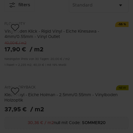
filters
FLOORNITY
-
55
%
Vinylboden Klick - Rigid Vinyl - Eiche Kinesawa -
4mm/0.55mm - Vinyl Outlet
40,00 €
/
m2
17,90 €
/
m2
Niedrigster Preis von 30 Tagen:
20,00 €
/
m2
1
Paket
=
2,235
m2
,
40,01 €
|
mit 19% MwSt
Arbiton
DRYBACK
NEW
Klebevinyl - Eiche Holman - 2.5mm/0.55mm - Vinylboden
Holzoptik
37,95 €
/
m2
30,36 €
/
m2
null mit Code:
SOMMER20