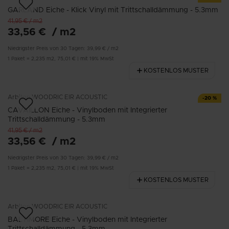
GARLAND Eiche - Klick Vinyl mit Trittschalldämmung - 5.3mm
41,95 €
/
m2
33,56 €
/
m2
Niedrigster Preis von 30 Tagen:
39,99 €
/
m2
1
Paket
=
2,235
m2
,
75,01 €
|
mit 19% MwSt
KOSTENLOS MUSTER
Arbiton
WOODRIC EIR ACOUSTIC
-
20
%
CAVAILLON Eiche - Vinylboden mit Integrierter
Trittschalldämmung - 5.3mm
41,95 €
/
m2
33,56 €
/
m2
Niedrigster Preis von 30 Tagen:
39,99 €
/
m2
1
Paket
=
2,235
m2
,
75,01 €
|
mit 19% MwSt
KOSTENLOS MUSTER
Arbiton
WOODRIC EIR ACOUSTIC
BALTIMORE Eiche - Vinylboden mit Integrierter
Trittschalldämmung - 5.3mm