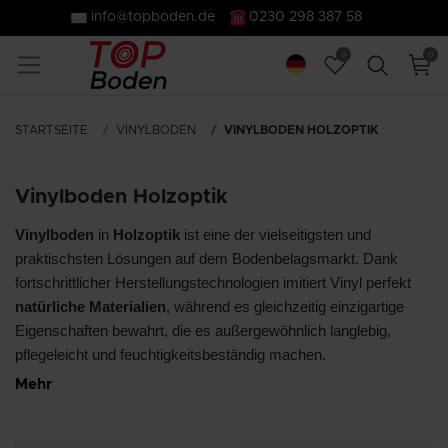
info@topboden.de
0230 298 387 58
0
0
STARTSEITE
VINYLBODEN
VINYLBODEN HOLZOPTIK
Vinylboden Holzoptik
Vinylboden
in
Holzoptik
ist eine der vielseitigsten und
praktischsten Lösungen auf dem Bodenbelagsmarkt. Dank
fortschrittlicher Herstellungstechnologien imitiert Vinyl perfekt
natürliche Materialien
, während es gleichzeitig einzigartige
Eigenschaften bewahrt, die es außergewöhnlich langlebig,
pflegeleicht und feuchtigkeitsbeständig machen.
Mehr
Diese Lösung ist eine ideale Wahl für diejenigen, die die
Wärme
und
Eleganz
von
Holzböden
in ihrem Interieur integrieren
möchten, während sie gleichzeitig moderne Lösungen nutzen.