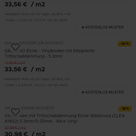
33,56 €
/
m2
Niedrigster Preis von 30 Tagen:
39,99 €
/
m2
1
Paket
=
2,235
m2
,
75,01 €
|
mit 19% MwSt
KOSTENLOS MUSTER
Arbiton
WOODRIC EIR ACOUSTIC
-
20
%
SALERNO Eiche - Vinylboden mit Integrierter
Trittschalldämmung - 5.3mm
41,95 €
/
m2
33,56 €
/
m2
Niedrigster Preis von 30 Tagen:
39,99 €
/
m2
1
Paket
=
2,235
m2
,
75,01 €
|
mit 19% MwSt
KOSTENLOS MUSTER
Afirmax
LEGNAR ACOUSTIC
-
18
%
Vinylboden mit Trittschalldämmung Eiche Wildwood (CLEA
41902) 5.3mm/0.55mm - Klick Vinyl
37,98 €
/
m2
30,98 €
/
m2