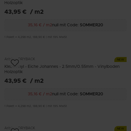
Holzoptik
43,95 €
/
m2
35,16 €
/
m2
null mit Code:
SOMMER20
1
Paket
=
4,298
m2
,
188,90 €
|
mit 19% MwSt
Arbiton
DRYBACK
NEW
Klebevinyl - Eiche Johannes - 2.5mm/0.55mm - Vinylboden
Holzoptik
43,95 €
/
m2
35,16 €
/
m2
null mit Code:
SOMMER20
1
Paket
=
4,298
m2
,
188,90 €
|
mit 19% MwSt
Arbiton
DRYBACK
NEW