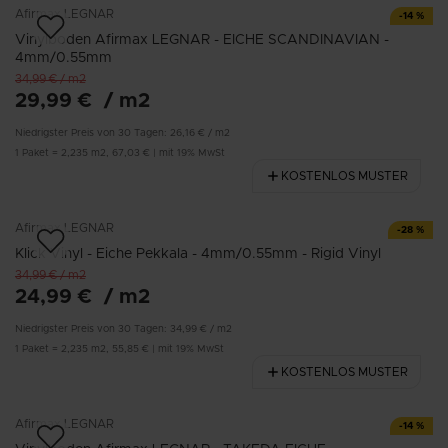
Afirmax
LEGNAR
-
14
%
Vinylboden Afirmax LEGNAR - EICHE SCANDINAVIAN -
4mm/0.55mm
34,99 €
/
m2
29,99 €
/
m2
Niedrigster Preis von 30 Tagen:
26,16 €
/
m2
1
Paket
=
2,235
m2
,
67,03 €
|
mit 19% MwSt
KOSTENLOS MUSTER
Afirmax
LEGNAR
-
28
%
Klick Vinyl - Eiche Pekkala - 4mm/0.55mm - Rigid Vinyl
34,99 €
/
m2
24,99 €
/
m2
Niedrigster Preis von 30 Tagen:
34,99 €
/
m2
1
Paket
=
2,235
m2
,
55,85 €
|
mit 19% MwSt
KOSTENLOS MUSTER
Afirmax
LEGNAR
-
14
%