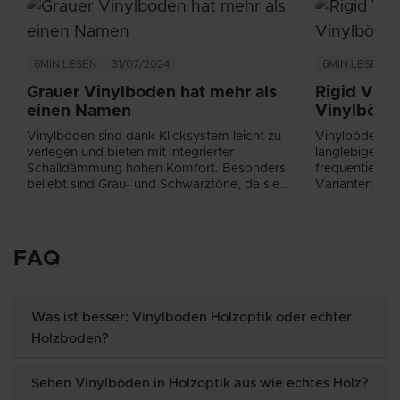
6MIN
LESEN
31/07/2024
6MIN
LESEN
Grauer Vinylboden hat mehr als
Rigid Viny
einen Namen
Vinylböde
Vinylböden sind dank Klicksystem leicht zu
Vinylböden (L
verlegen und bieten mit integrierter
langlebige un
Schalldämmung hohen Komfort. Besonders
frequentierte 
beliebt sind Grau- und Schwarztöne, da sie
Varianten es 
vielseitig kombinierbar sind....
achten sollten!
FAQ
Was ist besser: Vinylboden Holzoptik oder echter
Holzboden?
Sehen Vinylböden in Holzoptik aus wie echtes Holz?