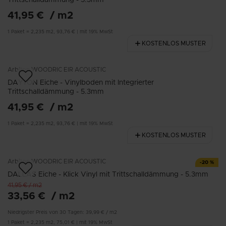
41,95 €
/
m2
1
Paket
=
2,235
m2
,
93,76 €
|
mit 19% MwSt
KOSTENLOS MUSTER
Arbiton
WOODRIC EIR ACOUSTIC
DAYTON Eiche - Vinylboden mit Integrierter
Trittschalldämmung - 5.3mm
41,95 €
/
m2
1
Paket
=
2,235
m2
,
93,76 €
|
mit 19% MwSt
KOSTENLOS MUSTER
Arbiton
WOODRIC EIR ACOUSTIC
-
20
%
DALLAS Eiche - Klick Vinyl mit Trittschalldämmung - 5.3mm
41,95 €
/
m2
33,56 €
/
m2
Niedrigster Preis von 30 Tagen:
39,99 €
/
m2
1
Paket
=
2,235
m2
,
75,01 €
|
mit 19% MwSt