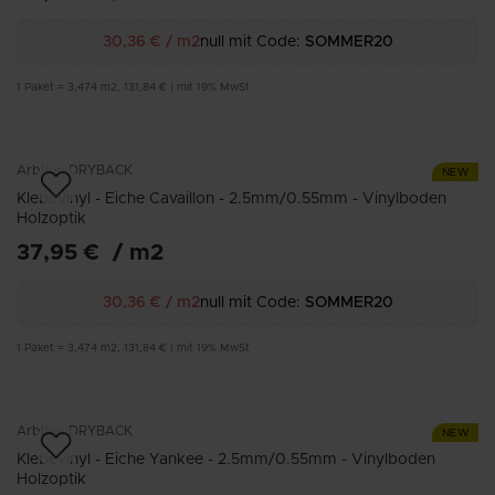
30,36 €
/
m2
null mit Code:
SOMMER20
1
Paket
=
3,474
m2
,
131,84 €
|
mit 19% MwSt
Arbiton
DRYBACK
NEW
Klebevinyl - Eiche Cavaillon - 2.5mm/0.55mm - Vinylboden
Holzoptik
37,95 €
/
m2
30,36 €
/
m2
null mit Code:
SOMMER20
1
Paket
=
3,474
m2
,
131,84 €
|
mit 19% MwSt
Arbiton
DRYBACK
NEW
Klebevinyl - Eiche Yankee - 2.5mm/0.55mm - Vinylboden
Holzoptik