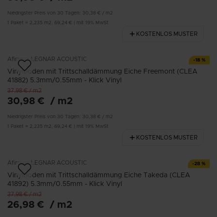
Niedrigster Preis von 30 Tagen:
30,38 €
/
m2
1
Paket
=
2,235
m2
,
69,24 €
|
mit 19% MwSt
KOSTENLOS MUSTER
Afirmax
LEGNAR ACOUSTIC
-
18
%
Vinylboden mit Trittschalldämmung Eiche Freemont (CLEA
41882) 5.3mm/0.55mm - Klick Vinyl
37,98 €
/
m2
30,98 €
/
m2
Niedrigster Preis von 30 Tagen:
30,38 €
/
m2
1
Paket
=
2,235
m2
,
69,24 €
|
mit 19% MwSt
KOSTENLOS MUSTER
Afirmax
LEGNAR ACOUSTIC
-
28
%
Vinylboden mit Trittschalldämmung Eiche Takeda (CLEA
41892) 5.3mm/0.55mm - Klick Vinyl
37,98 €
/
m2
26,98 €
/
m2