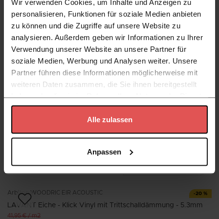
Wir verwenden Cookies, um Inhalte und Anzeigen zu
Arbiton
WOODRIC EIR ACOUSTIC
-
45
%
personalisieren, Funktionen für soziale Medien anbieten
HIGHLANDS Eiche - Klick Vinyl mit Trittschalldämmung -
zu können und die Zugriffe auf unsere Website zu
5.3mm
analysieren. Außerdem geben wir Informationen zu Ihrer
41,95 €
/
m2
Verwendung unserer Website an unsere Partner für
22,90 €
/
m2
soziale Medien, Werbung und Analysen weiter. Unsere
Niedrigster Preis von 30 Tagen:
41,95 €
/
m2
Partner führen diese Informationen möglicherweise mit
1
Paket
=
2,235
m2
,
51,18 €
|
mit 19% MwSt
weiteren Daten zusammen, die Sie ihnen bereitgestellt
KOSTENLOS MUSTER
haben oder die sie im Rahmen Ihrer Nutzung der Dienste
gesammelt haben.
Arbiton
WOODRIC EIR ACOUSTIC
Alle zulassen
BRANDON Eiche - Klick Vinyl mit Trittschalldämmung - 5.3mm
Datenschutzerklärung
41,95 €
/
m2
Anpassen
1
Paket
=
2,235
m2
,
93,76 €
|
mit 19% MwSt
KOSTENLOS MUSTER
Arbiton
WOODRIC EIR ACOUSTIC
-
20
%
LAVANT Eiche - Klick Vinyl mit Trittschalldämmung - 5.3mm
41,95 €
/
m2