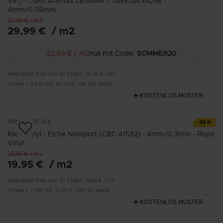
Vinylboden Afirmax LEGNAR - TAKEDA EICHE -
4mm/0.55mm
34,99 €
/
m2
29,99 €
/
m2
23,99 €
/
m2
null mit Code:
SOMMER20
Niedrigster Preis von 30 Tagen:
25,99 €
/
m2
1
Paket
=
2,235
m2
,
67,03 €
|
mit 19% MwSt
KOSTENLOS MUSTER
Afirmax
BiClick
-
33
%
Klick Vinyl - Eiche Newport (CBC 41592) - 4mm/0.3mm - Rigid
Vinyl
29,95 €
/
m2
19,95 €
/
m2
Niedrigster Preis von 30 Tagen:
19,99 €
/
m2
1
Paket
=
2,196
m2
,
43,81 €
|
mit 19% MwSt
KOSTENLOS MUSTER