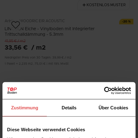
KOSTENLOS MUSTER
Arbiton
WOODRIC EIR ACOUSTIC
-
20
%
LINCOLN Eiche - Vinylboden mit Integrierter
Trittschalldämmung - 5.3mm
41,95 €
/
m2
33,56 €
/
m2
Niedrigster Preis von 30 Tagen:
39,99 €
/
m2
1
Paket
=
2,235
m2
,
75,01 €
|
mit 19% MwSt
Arbiton
WOODRIC EIR ACOUSTIC
ELDBORG Eiche - Vinylboden mit Integrierter
Trittschalldämmung - 5.3mm
Zustimmung
Details
Über Cookies
41,95 €
/
m2
1
Paket
=
2,235
m2
,
93,76 €
|
mit 19% MwSt
KOSTENLOS MUSTER
Diese Webseite verwendet Cookies