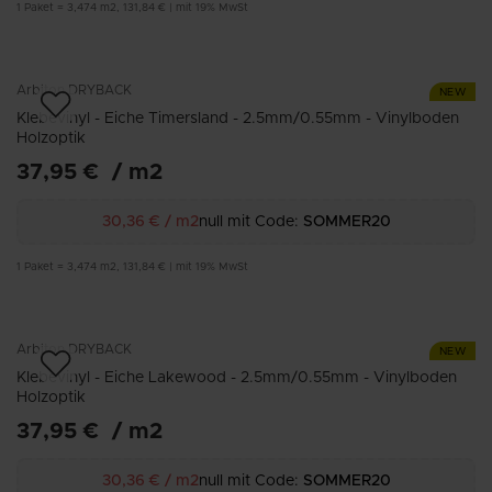
1
Paket
=
3,474
m2
,
131,84 €
|
mit 19% MwSt
Arbiton
DRYBACK
NEW
Klebevinyl - Eiche Timersland - 2.5mm/0.55mm - Vinylboden
Holzoptik
37,95 €
/
m2
30,36 €
/
m2
null mit Code:
SOMMER20
1
Paket
=
3,474
m2
,
131,84 €
|
mit 19% MwSt
Arbiton
DRYBACK
NEW
Klebevinyl - Eiche Lakewood - 2.5mm/0.55mm - Vinylboden
Holzoptik
37,95 €
/
m2
30,36 €
/
m2
null mit Code:
SOMMER20