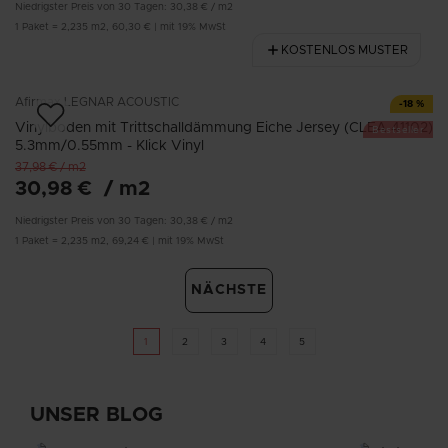
Niedrigster Preis von 30 Tagen:
30,38 €
/
m2
1
Paket
=
2,235
m2
,
60,30 €
|
mit 19% MwSt
KOSTENLOS MUSTER
Afirmax
LEGNAR ACOUSTIC
-
18
%
Vinylboden mit Trittschalldämmung Eiche Jersey (CLEA 41102)
Bestseller
5.3mm/0.55mm - Klick Vinyl
37,98 €
/
m2
30,98 €
/
m2
Niedrigster Preis von 30 Tagen:
30,38 €
/
m2
1
Paket
=
2,235
m2
,
69,24 €
|
mit 19% MwSt
NÄCHSTE
1
2
3
4
5
UNSER BLOG