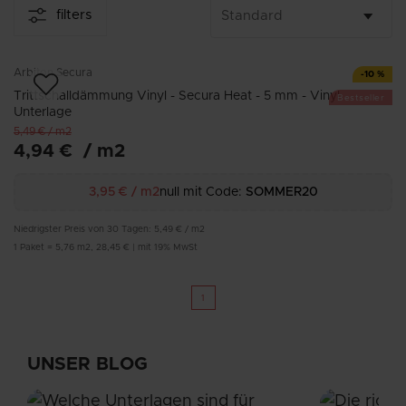
dadurch nicht nur wärmer, sondern auch leiser, was den
filters
täglichen Wohnkomfort in verschiedenen Räumen deutlich
erhöht.
Arbiton
Secura
-
10
%
Trittschalldämmung Vinyl - Secura Heat - 5 mm - Vinyl
Bestseller
Unterlage
5,49 €
/
m2
4,94 €
/
m2
3,95 €
/
m2
null mit Code:
SOMMER20
Niedrigster Preis von 30 Tagen:
5,49 €
/
m2
1
Paket
=
5,76
m2
,
28,45 €
|
mit 19% MwSt
1
UNSER BLOG