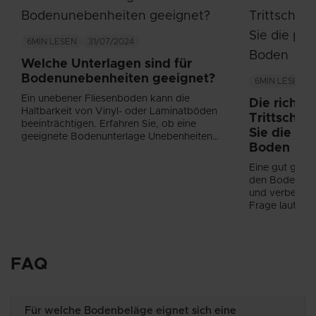
6MIN
LESEN
31/07/2024
Welche Unterlagen sind für
Bodenunebenheiten geeignet?
6MIN
LESEN
Ein unebener Fliesenboden kann die
Die richti
Haltbarkeit von Vinyl- oder Laminatböden
Trittscha
beeinträchtigen. Erfahren Sie, ob eine
Sie die per
geeignete Bodenunterlage Unebenheiten
Boden
ausgleichen kann!...
Eine gut gewä
den Boden vor
und verbessert
Frage lautet 
eignet sich a
seine Funktione
FAQ
Für welche Bodenbeläge eignet sich eine