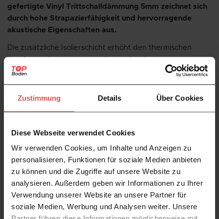
gefertigte Vinyl Trittschalldämmung 5mm zeichnet sich
durch hohe Strapazierfähigkeit und hervorragende
akustische Eigenschaften aus.
Die zusätzliche Isolierschicht erhöht den thermischen
Komfort im Innenraum, was besonders in
Parterrewohnungen, auf unbeheizten Flächen oder in
Räumen über Kellern von großer Bedeutung ist. Die
Trittschalldämmung Laminat
5mm sorgt gleichzeitig für
Zustimmung
Details
Über Cookies
eine effektive Dämmung gegen Geräusche und ermöglicht
eine leisere und angenehmere Nutzung der Fußböden –
ideal für verschiedenste Wohn- und Arbeitsbereiche. Die
Diese Webseite verwendet Cookies
positiven Auswirkungen auf Raumklima,
Wir verwenden Cookies, um Inhalte und Anzeigen zu
Energieeinsparung und Geräuschkulisse sind direkt
personalisieren, Funktionen für soziale Medien anbieten
spürbar.
zu können und die Zugriffe auf unsere Website zu
analysieren. Außerdem geben wir Informationen zu Ihrer
Verwendung unserer Website an unsere Partner für
Vorteile der Trittschalldämmung 5
soziale Medien, Werbung und Analysen weiter. Unsere
mm
Partner führen diese Informationen möglicherweise mit