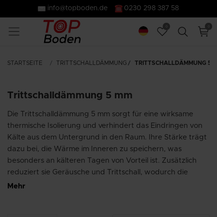
info@topboden.de
0230 298 387 58
0
0
STARTSEITE
TRITTSCHALLDÄMMUNG
TRITTSCHALLDÄMMUNG 5 
Trittschalldämmung 5 mm
Die Trittschalldämmung 5 mm sorgt für eine wirksame
thermische Isolierung und verhindert das Eindringen von
Kälte aus dem Untergrund in den Raum. Ihre Stärke trägt
dazu bei, die Wärme im Inneren zu speichern, was
besonders an kälteren Tagen von Vorteil ist. Zusätzlich
reduziert sie Geräusche und Trittschall, wodurch die
Schallübertragung und Gehgeräusche spürbar verringert
Mehr
werden. Die Trittschallminderung trägt erheblich zur
Verbesserung des Wohnkomforts bei. Der Boden wird