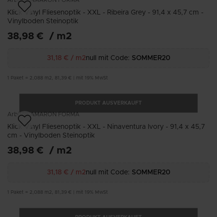
Klick Vinyl Fliesenoptik - XXL - Ribeira Grey - 91,4 x 45,7 cm -
Vinylboden Steinoptik
38,98 €
/
m2
31,18 €
/
m2
null mit Code:
SOMMER20
1
Paket
=
2,088
m2
,
81,39 €
|
mit 19% MwSt
PRODUKT AUSVERKAUFT
Arbiton
AMARON FORMA
Klick Vinyl Fliesenoptik - XXL - Ninaventura Ivory - 91,4 x 45,7
cm - Vinylboden Steinoptik
38,98 €
/
m2
31,18 €
/
m2
null mit Code:
SOMMER20
1
Paket
=
2,088
m2
,
81,39 €
|
mit 19% MwSt