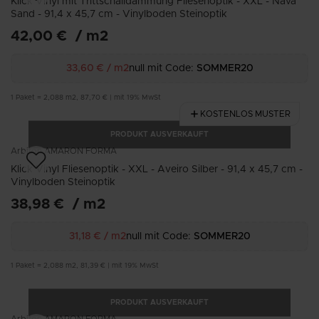
Klick Vinyl mit Trittschalldämmung Fliesenoptik - XXL - Nava
Sand - 91,4 x 45,7 cm - Vinylboden Steinoptik
42,00 €
/
m2
33,60 €
/
m2
null mit Code:
SOMMER20
1
Paket
=
2,088
m2
,
87,70 €
|
mit 19% MwSt
KOSTENLOS MUSTER
PRODUKT AUSVERKAUFT
Arbiton
AMARON FORMA
Klick Vinyl Fliesenoptik - XXL - Aveiro Silber - 91,4 x 45,7 cm -
Vinylboden Steinoptik
38,98 €
/
m2
31,18 €
/
m2
null mit Code:
SOMMER20
1
Paket
=
2,088
m2
,
81,39 €
|
mit 19% MwSt
PRODUKT AUSVERKAUFT
Arbiton
AMARON FORMA