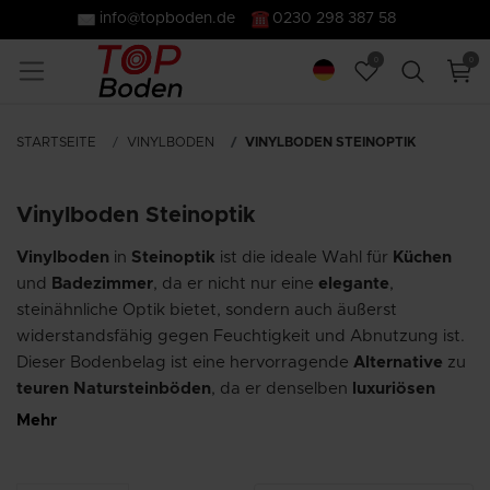
info@topboden.de
0230 298 387 58
0
0
STARTSEITE
VINYLBODEN
VINYLBODEN STEINOPTIK
Vinylboden Steinoptik
Vinylboden
in
Steinoptik
ist die ideale Wahl für
Küchen
und
Badezimmer
, da er nicht nur eine
elegante
,
steinähnliche Optik bietet, sondern auch äußerst
widerstandsfähig gegen Feuchtigkeit und Abnutzung ist.
Dieser Bodenbelag ist eine hervorragende
Alternative
zu
teuren Natursteinböden
, da er denselben
luxuriösen
Look
verleiht, jedoch deutlich pflegeleichter und wärmer
Mehr
unter den Füßen ist. Zudem lässt sich Vinylboden in
Steinoptik einfacher reinigen und benötigt weniger