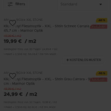
Wartung als echter Stein. Mit seinem strapazierfähigen
filters
Material und der einfachen Verlegung ist er die perfekte
Kombination aus
Stil
,
Funktionalität
und
Praktikabilität
für stark frequentierte Räume.
Afirmax
BiClick XXL STONE
-
60
%
Klick Vinyl Fliesenoptik - XXL - Stein Schnee Carrara - 91,4 x
Bestseller
45,7 cm - Marmor Optik
49,99 €
/
m2
19,99 €
/
m2
Niedrigster Preis von 30 Tagen:
24,99 €
/
m2
1
Paket
=
2,506
m2
,
50,09 €
|
mit 19% MwSt
KOSTENLOS MUSTER
Afirmax
BiClick XXL STONE
-
50
%
Klick Vinyl Fliesenoptik - XXL - Stein Grau Carrara - 91,4 x 45,7
Bestseller
cm - Marmor Optik
49,99 €
/
m2
24,99 €
/
m2
Niedrigster Preis von 30 Tagen:
19,99 €
/
m2
1
Paket
=
2,506
m2
,
62,62 €
|
mit 19% MwSt