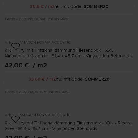
31,18 €
/
m2
null mit Code:
SOMMER20
1
Paket
=
2,088
m2
,
81,39 €
|
mit 19% MwSt
Arbiton
AMARON FORMA ACOUSTIC
Klick Vinyl mit Trittschalldämmung Fliesenoptik - XXL -
Ninaventura Graphite - 91,4 x 45,7 cm - Vinylboden Betonoptik
42,00 €
/
m2
33,60 €
/
m2
null mit Code:
SOMMER20
1
Paket
=
2,088
m2
,
87,70 €
|
mit 19% MwSt
Arbiton
AMARON FORMA ACOUSTIC
Klick Vinyl mit Trittschalldämmung Fliesenoptik - XXL - Ribeira
Grey - 91,4 x 45,7 cm - Vinylboden Steinoptik