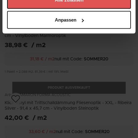
Datenschutzerklärung
KOSTENLOS MUSTER
PRODUKT AUSVERKAUFT
Anpassen
Arbiton
AMARON FORMA
Klick Vinyl Fliesenoptik - XXL - Amadora Dunkler - 91,4 x 45,7
cm - Vinylboden Marmoroptik
38,98 €
/
m2
31,18 €
/
m2
null mit Code:
SOMMER20
1
Paket
=
2,088
m2
,
81,39 €
|
mit 19% MwSt
PRODUKT AUSVERKAUFT
Arbiton
AMARON FORMA ACOUSTIC
Klick Vinyl mit Trittschalldämmung Fliesenoptik - XXL - Ribeira
Silver - 91,4 x 45,7 cm - Vinylboden Steinoptik
42,00 €
/
m2
33,60 €
/
m2
null mit Code:
SOMMER20