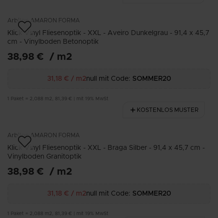
Arbiton
AMARON FORMA
Klick Vinyl Fliesenoptik - XXL - Aveiro Dunkelgrau - 91,4 x 45,7
cm - Vinylboden Betonoptik
38,98 €
/
m2
31,18 €
/
m2
null mit Code:
SOMMER20
1
Paket
=
2,088
m2
,
81,39 €
|
mit 19% MwSt
KOSTENLOS MUSTER
Arbiton
AMARON FORMA
Klick Vinyl Fliesenoptik - XXL - Braga Silber - 91,4 x 45,7 cm -
Vinylboden Granitoptik
38,98 €
/
m2
31,18 €
/
m2
null mit Code:
SOMMER20
1
Paket
=
2,088
m2
,
81,39 €
|
mit 19% MwSt