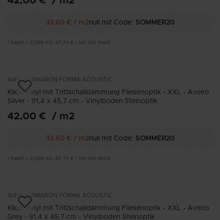
42,00 €
/
m2
33,60 €
/
m2
null mit Code:
SOMMER20
1
Paket
=
2,088
m2
,
87,70 €
|
mit 19% MwSt
Arbiton
AMARON FORMA ACOUSTIC
Klick Vinyl mit Trittschalldämmung Fliesenoptik - XXL - Aveiro
Silver - 91,4 x 45,7 cm - Vinylboden Steinoptik
42,00 €
/
m2
33,60 €
/
m2
null mit Code:
SOMMER20
1
Paket
=
2,088
m2
,
87,70 €
|
mit 19% MwSt
Arbiton
AMARON FORMA ACOUSTIC
Klick Vinyl mit Trittschalldämmung Fliesenoptik - XXL - Aveiro
Grey - 91,4 x 45,7 cm - Vinylboden Steinoptik