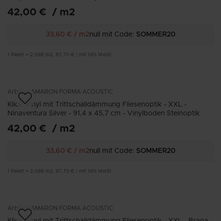
42,00 €
/
m2
33,60 €
/
m2
null mit Code:
SOMMER20
1
Paket
=
2,088
m2
,
87,70 €
|
mit 19% MwSt
Arbiton
AMARON FORMA ACOUSTIC
Klick Vinyl mit Trittschalldämmung Fliesenoptik - XXL -
Ninaventura Silver - 91,4 x 45,7 cm - Vinylboden Steinoptik
42,00 €
/
m2
33,60 €
/
m2
null mit Code:
SOMMER20
1
Paket
=
2,088
m2
,
87,70 €
|
mit 19% MwSt
Arbiton
AMARON FORMA ACOUSTIC
Klick Vinyl mit Trittschalldämmung Fliesenoptik - XXL - Braga