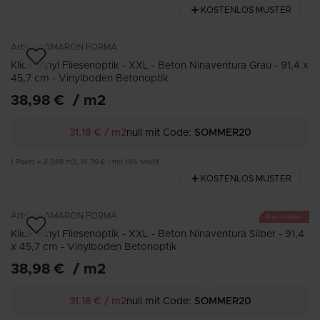
KOSTENLOS MUSTER
Arbiton
AMARON FORMA
Klick Vinyl Fliesenoptik - XXL - Beton Ninaventura Grau - 91,4 x
45,7 cm - Vinylboden Betonoptik
38,98 €
/
m2
31,18 €
/
m2
null mit Code:
SOMMER20
1
Paket
=
2,088
m2
,
81,39 €
|
mit 19% MwSt
KOSTENLOS MUSTER
Arbiton
AMARON FORMA
Bestseller
Klick Vinyl Fliesenoptik - XXL - Beton Ninaventura Silber - 91,4
x 45,7 cm - Vinylboden Betonoptik
38,98 €
/
m2
31,18 €
/
m2
null mit Code:
SOMMER20