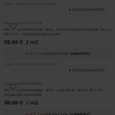
1
Paket
=
2,088
m2
,
81,39 €
|
mit 19% MwSt
KOSTENLOS MUSTER
Arbiton
AMARON FORMA
Klick Vinyl Fliesenoptik - XXL - Beton Amadora Graphit - 91,4 x
45,7 cm - Vinylboden Betonoptik
38,98 €
/
m2
31,18 €
/
m2
null mit Code:
SOMMER20
1
Paket
=
2,088
m2
,
81,39 €
|
mit 19% MwSt
KOSTENLOS MUSTER
Arbiton
AMARON FORMA
Klick Vinyl Fliesenoptik - XXL - Lello Bone - 91,4 x 45,7 cm -
Vinylboden Steinoptik
38,98 €
/
m2
31,18 €
/
m2
null mit Code:
SOMMER20