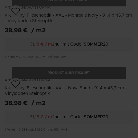
PRODUKT AUSVERKAUFT
Arbiton
AMARON FORMA
Klick Vinyl Fliesenoptik - XXL - Monreale Ivory - 91,4 x 45,7 cm
- Vinylboden Steinoptik
38,98 €
/
m2
31,18 €
/
m2
null mit Code:
SOMMER20
1
Paket
=
2,088
m2
,
81,39 €
|
mit 19% MwSt
PRODUKT AUSVERKAUFT
Arbiton
AMARON FORMA
Klick Vinyl Fliesenoptik - XXL - Nava Sand - 91,4 x 45,7 cm -
Vinylboden Steinoptik
38,98 €
/
m2
31,18 €
/
m2
null mit Code:
SOMMER20
1
Paket
=
2,088
m2
,
81,39 €
|
mit 19% MwSt