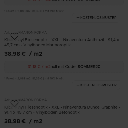
1
Paket
=
2,088
m2
,
81,39 €
|
mit 19% MwSt
KOSTENLOS MUSTER
Arbiton
AMARON FORMA
Klick Vinyl Fliesenoptik - XXL - Ninaventura Anthrazit - 91,4 x
45,7 cm - Vinylboden Marmoroptik
38,98 €
/
m2
31,18 €
/
m2
null mit Code:
SOMMER20
1
Paket
=
2,088
m2
,
81,39 €
|
mit 19% MwSt
KOSTENLOS MUSTER
Arbiton
AMARON FORMA
Klick Vinyl Fliesenoptik - XXL - Ninaventura Dunkel Graphite -
91,4 x 45,7 cm - Vinylboden Betonoptik
38,98 €
/
m2