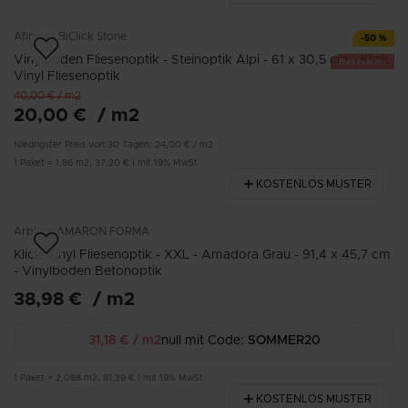
Afirmax
BiClick Stone
-
50
%
Vinylboden Fliesenoptik - Steinoptik Alpi - 61 x 30,5 cm - Klick
Bestseller
Vinyl Fliesenoptik
40,00 €
/
m2
20,00 €
/
m2
Niedrigster Preis von 30 Tagen:
24,00 €
/
m2
1
Paket
=
1,86
m2
,
37,20 €
|
mit 19% MwSt
KOSTENLOS MUSTER
Arbiton
AMARON FORMA
Klick Vinyl Fliesenoptik - XXL - Amadora Grau - 91,4 x 45,7 cm
- Vinylboden Betonoptik
38,98 €
/
m2
31,18 €
/
m2
null mit Code:
SOMMER20
1
Paket
=
2,088
m2
,
81,39 €
|
mit 19% MwSt
KOSTENLOS MUSTER