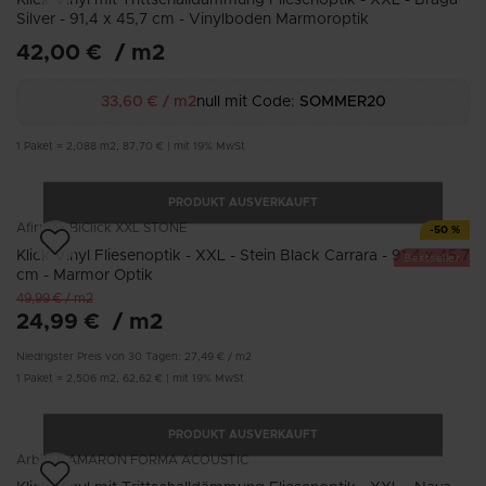
Silver - 91,4 x 45,7 cm - Vinylboden Marmoroptik
42,00 €
/
m2
33,60 €
/
m2
null mit Code:
SOMMER20
1
Paket
=
2,088
m2
,
87,70 €
|
mit 19% MwSt
PRODUKT AUSVERKAUFT
Afirmax
BiClick XXL STONE
-
50
%
Klick Vinyl Fliesenoptik - XXL - Stein Black Carrara - 91,4 x 45,7
Bestseller
cm - Marmor Optik
49,99 €
/
m2
24,99 €
/
m2
Niedrigster Preis von 30 Tagen:
27,49 €
/
m2
1
Paket
=
2,506
m2
,
62,62 €
|
mit 19% MwSt
PRODUKT AUSVERKAUFT
Arbiton
AMARON FORMA ACOUSTIC