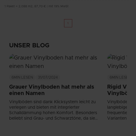
1
Paket
=
2,088
m2
,
87,70 €
|
mit 19% MwSt
1
UNSER BLOG
6MIN
LESEN
31/07/2024
6MIN
LESEN
Grauer Vinylboden hat mehr als
Rigid Viny
einen Namen
Vinylböde
Vinylböden sind dank Klicksystem leicht zu
Vinylböden (L
verlegen und bieten mit integrierter
langlebige un
Schalldämmung hohen Komfort. Besonders
frequentierte 
beliebt sind Grau- und Schwarztöne, da sie
Varianten es 
vielseitig kombinierbar sind....
achten sollten!