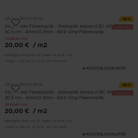
Afirmax
BiClick Stone
-
50
%
Vinylboden Fliesenoptik - Steinoptik Kassel (CBC 41522) - 61 x
Bestseller
30,5 cm - 4mm/0.3mm - Klick Vinyl Fliesenoptik
40,00 €
/
m2
20,00 €
/
m2
Niedrigster Preis von 30 Tagen:
24,00 €
/
m2
1
Paket
=
1,86
m2
,
37,20 €
|
mit 19% MwSt
KOSTENLOS MUSTER
Afirmax
BiClick Stone
-
50
%
Vinylboden Fliesenoptik - Steinoptik Sendai (CBC 41502) - 61 x
Bestseller
30,5 cm - 4mm/0.3mm - Klick Vinyl Fliesenoptik
40,00 €
/
m2
20,00 €
/
m2
Niedrigster Preis von 30 Tagen:
24,00 €
/
m2
1
Paket
=
1,86
m2
,
37,20 €
|
mit 19% MwSt
KOSTENLOS MUSTER