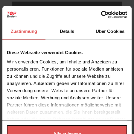
PRODUKT AUSVERKAUFT
Arbiton
AMARON FORMA
Klick Vinyl Fliesenoptik - XXL - Pietra Santa White - 91,4 x 45,7
cm - Vinylboden Marmoroptik
Zustimmung
Details
Über Cookies
38,98 €
/
m2
31,18 €
/
m2
null mit Code:
SOMMER20
Diese Webseite verwendet Cookies
Wir verwenden Cookies, um Inhalte und Anzeigen zu
1
Paket
=
2,088
m2
,
81,39 €
|
mit 19% MwSt
personalisieren, Funktionen für soziale Medien anbieten
KOSTENLOS MUSTER
zu können und die Zugriffe auf unsere Website zu
PRODUKT AUSVERKAUFT
analysieren. Außerdem geben wir Informationen zu Ihrer
Arbiton
AMARON FORMA
Verwendung unserer Website an unsere Partner für
Klick Vinyl Fliesenoptik - XXL - Naturstein Ribeira Silber - 91,4 x
soziale Medien, Werbung und Analysen weiter. Unsere
45,7 cm - Vinylboden Fliesenoptik
Partner führen diese Informationen möglicherweise mit
38,98 €
/
m2
weiteren Daten zusammen, die Sie ihnen bereitgestellt
haben oder die sie im Rahmen Ihrer Nutzung der Dienste
31,18 €
/
m2
null mit Code:
SOMMER20
gesammelt haben.
Alle zulassen
1
Paket
=
2,088
m2
,
81,39 €
|
mit 19% MwSt