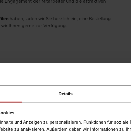
lle Engagement der Mitarbeiter und die attraktiven
ilen
haben, laden wir Sie herzlich ein, eine Bestellung
 wir Ihnen gerne zur Verfügung.
iche Canberra CS50 - 22 mm x 186 cm - Übergangsleiste
Details
Cookies
nhalte und Anzeigen zu personalisieren, Funktionen für soziale
Website zu analysieren. Außerdem geben wir Informationen zu I