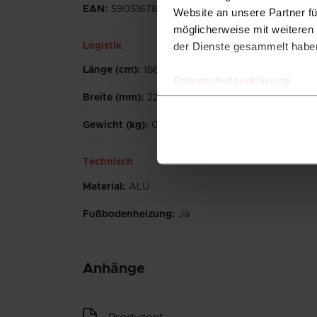
EAN
:
5905167816813
Website an unsere Partner fü
möglicherweise mit weiteren
der Dienste gesammelt habe
Logistik
Länge (cm)
:
186
Datenschutzerklärung
Breite (mm)
:
22
Gewicht (kg)
:
0.215
Technisch
Material
:
ALU
Fußbodenheizung
:
Ja
Anhänge