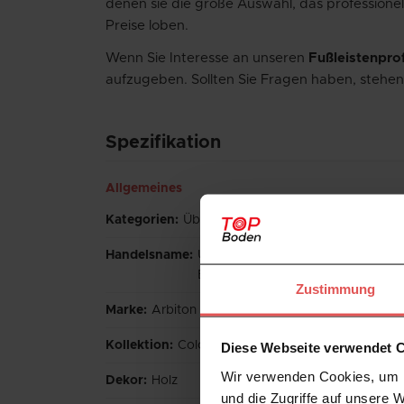
denen sie die große Auswahl, das professione
Preise loben.
Wenn Sie Interesse an unseren
Fußleistenprof
aufzugeben. Sollten Sie Fragen haben, stehen
Spezifikation
Allgemeines
Kategorien
:
Übergangsleisten
Handelsname
:
Übergangsprofil Arbiton CS22 - E
Boden
Zustimmung
Marke
:
Arbiton
Kollektion
:
Color system
Diese Webseite verwendet 
Wir verwenden Cookies, um I
Dekor
:
Holz
und die Zugriffe auf unsere 