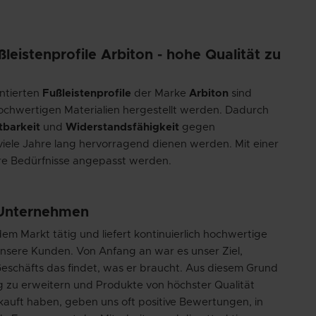
stenprofile Arbiton - hohe Qualität zu
entierten
Fußleistenprofile
der Marke
Arbiton
sind
hochwertigen Materialien hergestellt werden. Dadurch
tbarkeit
und
Widerstandsfähigkeit
gegen
iele Jahre lang hervorragend dienen werden. Mit einer
hre Bedürfnisse angepasst werden.
 Unternehmen
em Markt tätig und liefert kontinuierlich hochwertige
sere Kunden. Von Anfang an war es unser Ziel,
Geschäfts das findet, was er braucht. Aus diesem Grund
ig zu erweitern und Produkte von höchster Qualität
kauft haben, geben uns oft positive Bewertungen, in