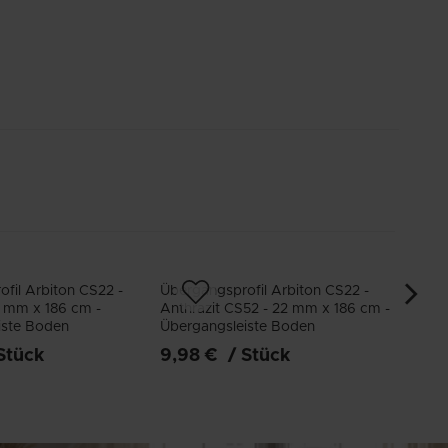
fil Arbiton CS22 -
Übergangsprofil Arbiton CS22 -
Überga
2 mm x 186 cm -
Anthrazit CS52 - 22 mm x 186 cm -
Ash-N
iste Boden
Übergangsleiste Boden
Überg
Stück
9,98 €
/
Stück
9,98