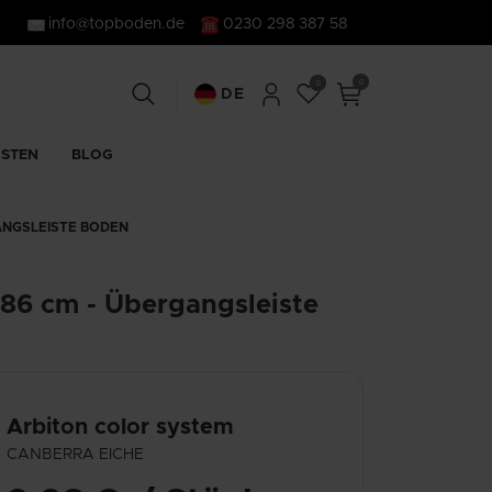
info@topboden.de
0230 298 387 58
0
0
DE
STEN
BLOG
GANGSLEISTE BODEN
186 cm - Übergangsleiste
Arbiton
color system
CANBERRA EICHE