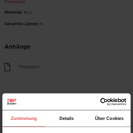
Technisch
Material
:
ALU
Garantie (Jahre)
:
6
Anhänge
Produzent
Kundenbewertungen
Zustimmung
Details
Über Cookies
Verfügbare Varianten