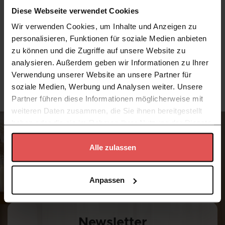
Diese Webseite verwendet Cookies
Wir verwenden Cookies, um Inhalte und Anzeigen zu
Übergangsprofil Höhenausgleich Arbiton CS30 -
Übergangsp
personalisieren, Funktionen für soziale Medien anbieten
Anthrazit CS52 - 30 mm x 93 cm - Übergangsleiste
Anthrazit 
zu können und die Zugriffe auf unsere Website zu
Boden
Boden
analysieren. Außerdem geben wir Informationen zu Ihrer
8,98 €
/
Stück
12,99 €
Verwendung unserer Website an unsere Partner für
soziale Medien, Werbung und Analysen weiter. Unsere
Partner führen diese Informationen möglicherweise mit
weiteren Daten zusammen, die Sie ihnen bereitgestellt
haben oder die sie im Rahmen Ihrer Nutzung der Dienste
gesammelt haben.
Alle zulassen
Datenschutzerklärung
Anpassen
Newsletter