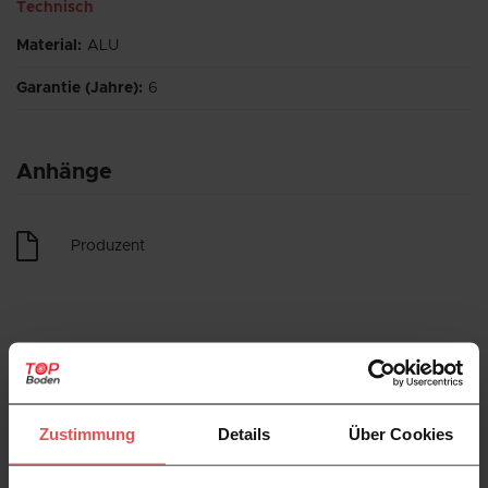
Technisch
Material
:
ALU
Garantie (Jahre)
:
6
Anhänge
Produzent
Kundenbewertungen
Zustimmung
Details
Über Cookies
Verfügbare Varianten