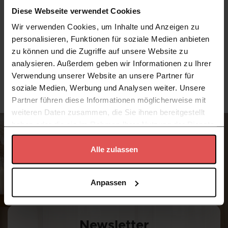
Diese Webseite verwendet Cookies
Wir verwenden Cookies, um Inhalte und Anzeigen zu
Übergangsprofil Höhenausgleich Arbiton CS30 -
Übergangsp
personalisieren, Funktionen für soziale Medien anbieten
Anthrazit CS52 - 30 mm x 93 cm - Übergangsleiste
Anthrazit 
zu können und die Zugriffe auf unsere Website zu
Boden
Boden
analysieren. Außerdem geben wir Informationen zu Ihrer
8,98 €
/
Stück
12,99 €
Verwendung unserer Website an unsere Partner für
soziale Medien, Werbung und Analysen weiter. Unsere
Partner führen diese Informationen möglicherweise mit
weiteren Daten zusammen, die Sie ihnen bereitgestellt
haben oder die sie im Rahmen Ihrer Nutzung der Dienste
gesammelt haben.
Alle zulassen
Datenschutzerklärung
Anpassen
Newsletter